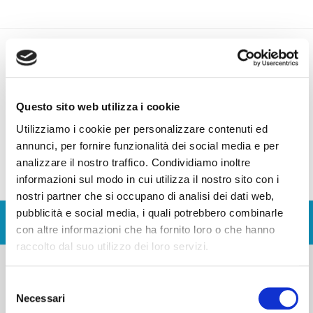
035 21 00 36
Questo sito web utilizza i cookie
Utilizziamo i cookie per personalizzare contenuti ed
annunci, per fornire funzionalità dei social media e per
analizzare il nostro traffico. Condividiamo inoltre
AREA RISERVATA
informazioni sul modo in cui utilizza il nostro sito con i
nostri partner che si occupano di analisi dei dati web,
pubblicità e social media, i quali potrebbero combinarle
con altre informazioni che ha fornito loro o che hanno
raccolto dal suo utilizzo dei loro servizi.
Blog
S
Necessari
e
>
News
>
Poster affisionale MD